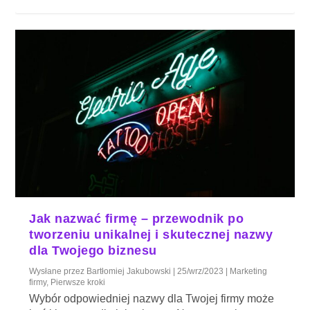
Jak nazwać firmę – przewodnik po
tworzeniu unikalnej i skutecznej nazwy
dla Twojego biznesu
Wysłane przez
Bartłomiej Jakubowski
|
25/wrz/2023
|
Marketing
firmy
,
Pierwsze kroki
Wybór odpowiedniej nazwy dla Twojej firmy może