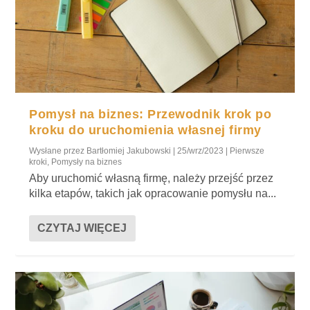
Pomysł na biznes: Przewodnik krok po
kroku do uruchomienia własnej firmy
Wysłane przez
Bartłomiej Jakubowski
|
25/wrz/2023
|
Pierwsze
kroki
,
Pomysły na biznes
Aby uruchomić własną firmę, należy przejść przez
kilka etapów, takich jak opracowanie pomysłu na...
CZYTAJ WIĘCEJ