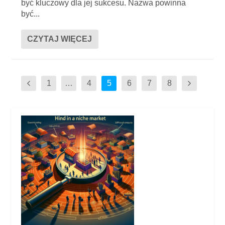
być kluczowy dla jej sukcesu. Nazwa powinna
być...
CZYTAJ WIĘCEJ
1
…
4
5
6
7
8