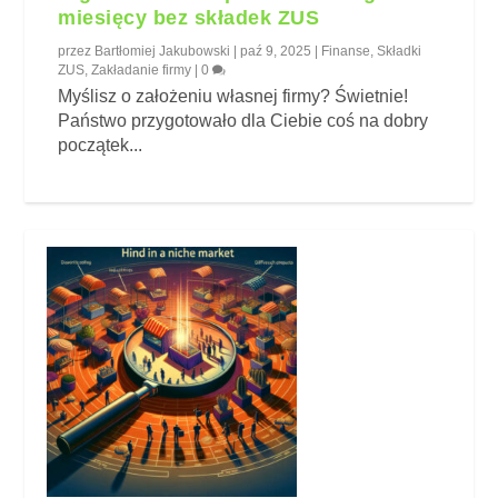
miesięcy bez składek ZUS
przez
Bartłomiej Jakubowski
|
paź 9, 2025
|
Finanse
,
Składki
ZUS
,
Zakładanie firmy
|
0
Myślisz o założeniu własnej firmy? Świetnie!
Państwo przygotowało dla Ciebie coś na dobry
początek...