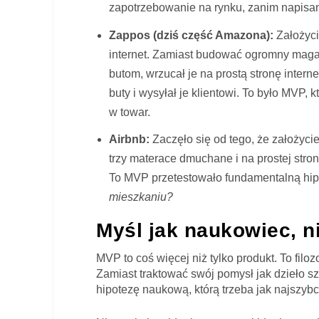
zapotrzebowanie na rynku, zanim napisano
Zappos (dziś część Amazona):
Założyci
internet. Zamiast budować ogromny magaz
butom, wrzucał je na prostą stronę intern
buty i wysyłał je klientowi. To było MVP
w towar.
Airbnb:
Zaczęło się od tego, że założyci
trzy materace dmuchane i na prostej stroni
To MVP przetestowało fundamentalną hi
mieszkaniu?
Myśl jak naukowiec, n
MVP to coś więcej niż tylko produkt. To fi
Zamiast traktować swój pomysł jak dzieło szt
hipotezę naukową, którą trzeba jak najszyb