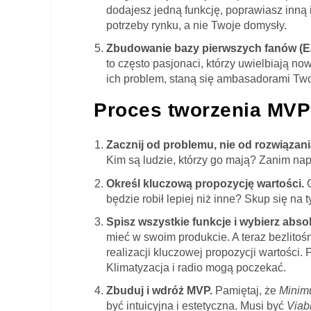
dodajesz jedną funkcję, poprawiasz inną 
potrzeby rynku, a nie Twoje domysły.
Zbudowanie bazy pierwszych fanów (Ea
to często pasjonaci, którzy uwielbiają no
ich problem, staną się ambasadorami Twoj
Proces tworzenia MVP
Zacznij od problemu, nie od rozwiązani
Kim są ludzie, którzy go mają? Zanim nap
Określ kluczową propozycję wartości.
C
będzie robił lepiej niż inne? Skup się na
Spisz wszystkie funkcje i wybierz abs
mieć w swoim produkcie. A teraz bezlitośni
realizacji kluczowej propozycji wartości.
Klimatyzacja i radio mogą poczekać.
Zbuduj i wdróż MVP.
Pamiętaj, że
Mini
być intuicyjna i estetyczna. Musi być
Viab