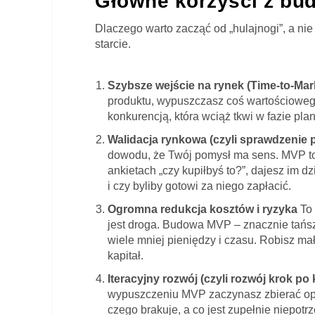
Główne korzyści z b
Dlaczego warto zacząć od „hulajnogi”, a ni
starcie.
Szybsze wejście na rynek (Time-to-Mar
produktu, wypuszczasz coś wartościowego
konkurencją, która wciąż tkwi w fazie pla
Walidacja rynkowa (czyli sprawdzenie 
dowodu, że Twój pomysł ma sens. MVP to 
ankietach „czy kupiłbyś to?”, dajesz im d
i czy byliby gotowi za niego zapłacić.
Ogromna redukcja kosztów i ryzyka
To 
jest droga. Budowa MVP – znacznie tańsza.
wiele mniej pieniędzy i czasu. Robisz mał
kapitał.
Iteracyjny rozwój (czyli rozwój krok po
wypuszczeniu MVP zaczynasz zbierać opi
czego brakuje, a co jest zupełnie niepotr