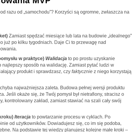
udowania MVP
e od razu od „samochodu”? Korzyści są ogromne, zwłaszcza na
ket)
Zamiast spędzać miesiące lub lata na budowie „idealnego”
 już po kilku tygodniach. Daje Ci to przewagę nad
nowania.
pomysłu w praktyce)
Walidacja
to po prostu uzyskanie
najlepszy sposób na walidację. Zamiast pytać ludzi w
ziałający produkt i sprawdzasz, czy
faktycznie
z niego korzystają
chyba najważniejsza zaleta. Budowa pełnej wersji produktu
 Jeśli okaże się, że Twój pomysł był nietrafiony, stracisz o
y, kontrolowany zakład, zamiast stawiać na szali cały swój
 kroku)
Iteracja
to powtarzanie procesu w cyklach. Po
nie od użytkowników. Dowiadujesz się, co im się podoba,
zebne. Na podstawie tej wiedzy planujesz kolejne małe kroki –