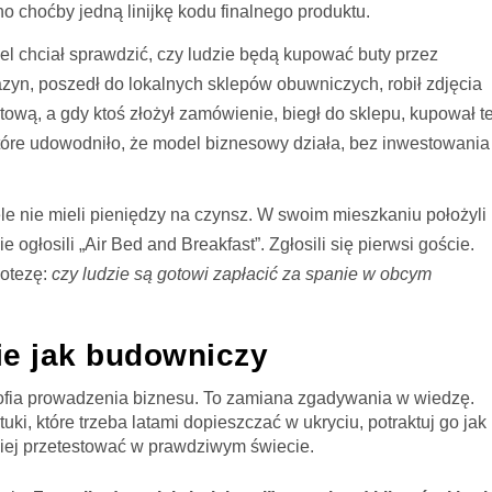
 choćby jedną linijkę kodu finalnego produktu.
el chciał sprawdzić, czy ludzie będą kupować buty przez
yn, poszedł do lokalnych sklepów obuwniczych, robił zdjęcia
etową, a gdy ktoś złożył zamówienie, biegł do sklepu, kupował t
, które udowodniło, że model biznesowy działa, bez inwestowania
ele nie mieli pieniędzy na czynsz. W swoim mieszkaniu położyli
e ogłosili „Air Bed and Breakfast”. Zgłosili się pierwsi goście.
potezę:
czy ludzie są gotowi zapłacić za spanie w obcym
ie jak budowniczy
lozofia prowadzenia biznesu. To zamiana zgadywania w wiedzę.
uki, które trzeba latami dopieszczać w ukryciu, potraktuj go jak
ciej przetestować w prawdziwym świecie.