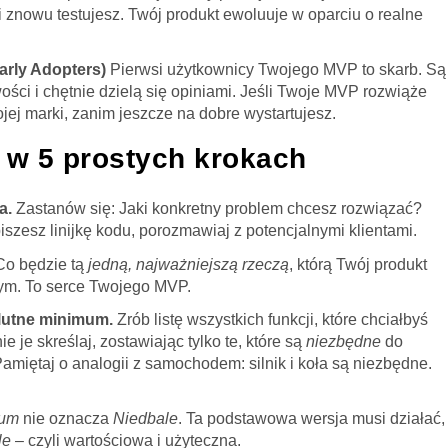
i znowu testujesz. Twój produkt ewoluuje w oparciu o realne
rly Adopters)
Pierwsi użytkownicy Twojego MVP to skarb. Są
wości i chętnie dzielą się opiniami. Jeśli Twoje MVP rozwiąże
ej marki, zanim jeszcze na dobre wystartujesz.
 w 5 prostych krokach
a.
Zastanów się: Jaki konkretny problem chcesz rozwiązać?
iszesz linijkę kodu, porozmawiaj z potencjalnymi klientami.
o będzie tą
jedną, najważniejszą rzeczą
, którą Twój produkt
 tym. To serce Twojego MVP.
olutne minimum.
Zrób listę wszystkich funkcji, które chciałbyś
e je skreślaj, zostawiając tylko te, które są
niezbędne
do
 Pamiętaj o analogii z samochodem: silnik i koła są niezbędne.
mum
nie oznacza
Niedbale
. Ta podstawowa wersja musi działać,
le
– czyli wartościowa i użyteczna.