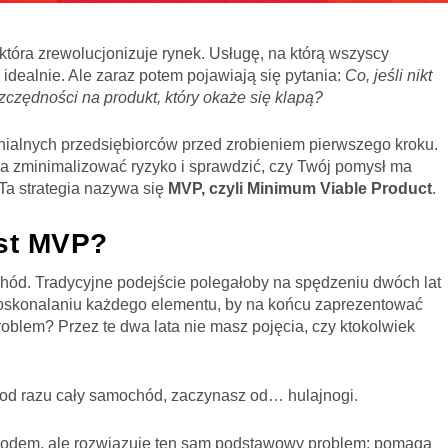
, która zrewolucjonizuje rynek. Usługę, na którą wszyscy
idealnie. Ale zaraz potem pojawiają się pytania:
Co, jeśli nikt
zczędności na produkt, który okaże się klapą?
nialnych przedsiębiorców przed zrobieniem pierwszego kroku.
ala zminimalizować ryzyko i sprawdzić, czy Twój pomysł ma
 Ta strategia nazywa się
MVP, czyli Minimum Viable Product
.
st MVP?
ód. Tradycyjne podejście polegałoby na spędzeniu dwóch lat
doskonalaniu każdego elementu, by na końcu zaprezentować
Problem? Przez te dwa lata nie masz pojęcia, czy ktokolwiek
od razu cały samochód, zaczynasz od… hulajnogi.
hodem, ale rozwiązuje ten sam podstawowy problem: pomaga