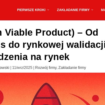
PIERWSZE KROKI
ZAKŁADANIE FIRMY
M
Viable Product) – Od
 do rynkowej walidacji
zenia na rynek
bowski
|
11/wrz/2025
|
Rozwój firmy
,
Zakładanie firmy